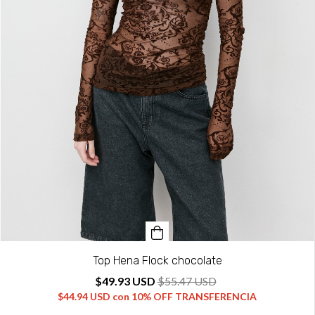
Top Hena Flock chocolate
$49.93 USD
$55.47 USD
$44.94 USD
con
10% OFF TRANSFERENCIA