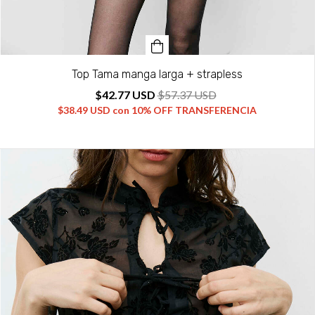
Top Tama manga larga + strapless
$42.77 USD
$57.37 USD
$38.49 USD
con
10% OFF TRANSFERENCIA