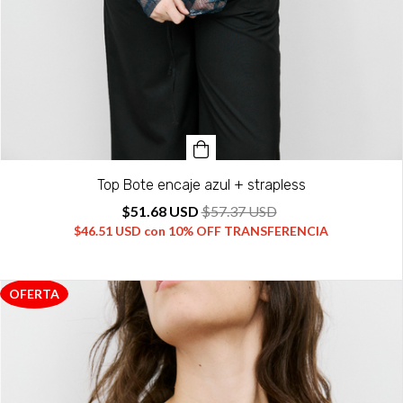
Top Bote encaje azul + strapless
$51.68 USD
$57.37 USD
$46.51 USD
con
10% OFF TRANSFERENCIA