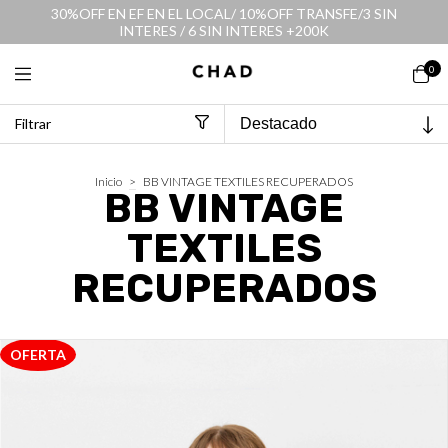
30%OFF EN EF EN EL LOCAL/ 10%OFF TRANSFE/3 SIN
INTERES / 6 SIN INTERES +200K
0
Filtrar
Inicio
>
BB VINTAGE TEXTILES RECUPERADOS
BB VINTAGE
TEXTILES
RECUPERADOS