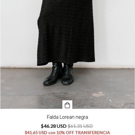
Falda Lorean negra
$46.28 USD
$61.31 USD
$41.65 USD
con
10% OFF TRANSFERENCIA