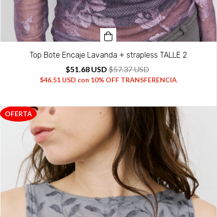
Top Bote Encaje Lavanda + strapless TALLE 2
$51.68 USD
$57.37 USD
$46.51 USD
con
10% OFF TRANSFERENCIA