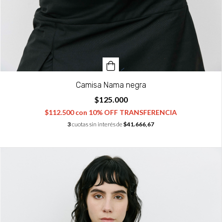
Camisa Nama negra
$125.000
$112.500
con
10% OFF TRANSFERENCIA
3
cuotas sin interés de
$41.666,67