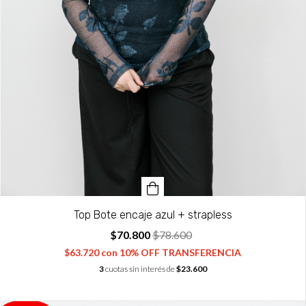
Top Bote encaje azul + strapless
$70.800
$78.600
$63.720
con
10% OFF TRANSFERENCIA
3
cuotas sin interés de
$23.600