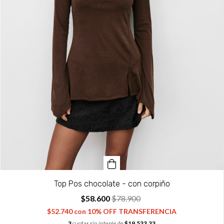
Top Pos chocolate - con corpiño
$58.600
$78.900
$52.740
con
10% OFF TRANSFERENCIA
3
cuotas sin interés de
$19.533,33