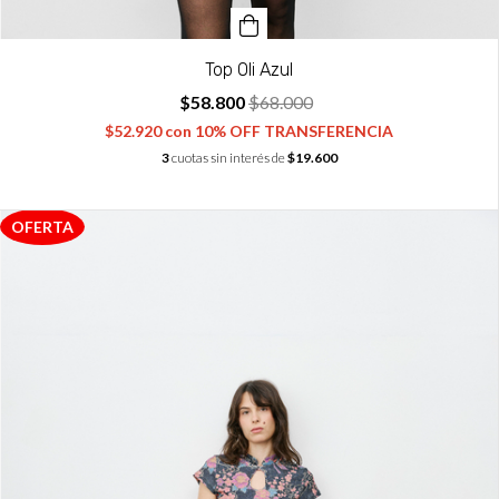
Top Oli Azul
$58.800
$68.000
$52.920
con
10% OFF TRANSFERENCIA
3
cuotas sin interés de
$19.600