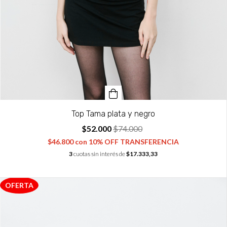
Top Tama plata y negro
$52.000
$74.000
$46.800
con
10% OFF TRANSFERENCIA
3
cuotas sin interés de
$17.333,33