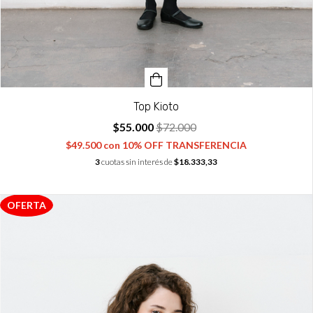
Top Kioto
$55.000
$72.000
$49.500
con
10% OFF TRANSFERENCIA
3
cuotas sin interés de
$18.333,33