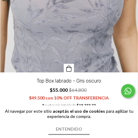
Top Box labrado - Gris oscuro
$55.000
$64.800
$49.500
con
10% OFF TRANSFERENCIA
3
cuotas sin interés de
$18.333,33
Al navegar por este sitio
aceptás el uso de cookies
para agilizar tu
experiencia de compra.
ENTENDIDO