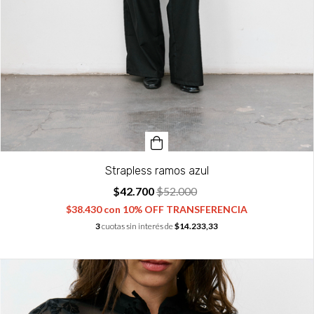
Strapless ramos azul
$42.700
$52.000
$38.430
con
10% OFF TRANSFERENCIA
3
cuotas sin interés de
$14.233,33