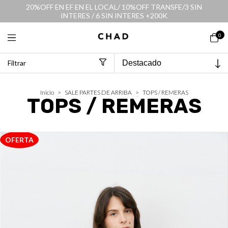
20%OFF EN EF EN EL LOCAL/ 10%OFF TRANSFE/3 SIN
INTERES / 6 SIN INTERES +200K
0
Filtrar
Inicio
>
SALE PARTES DE ARRIBA
>
TOPS / REMERAS
TOPS / REMERAS