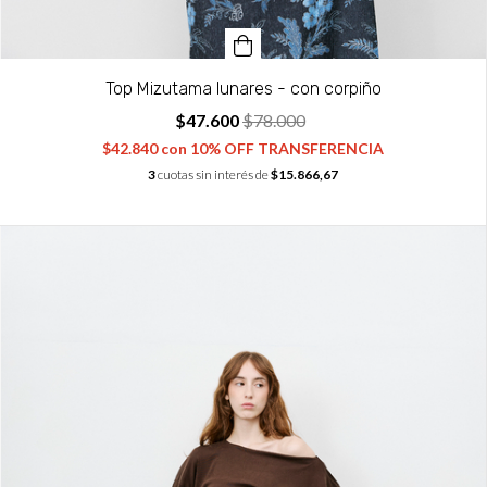
Top Mizutama lunares - con corpiño
$47.600
$78.000
$42.840
con
10% OFF TRANSFERENCIA
3
cuotas sin interés de
$15.866,67